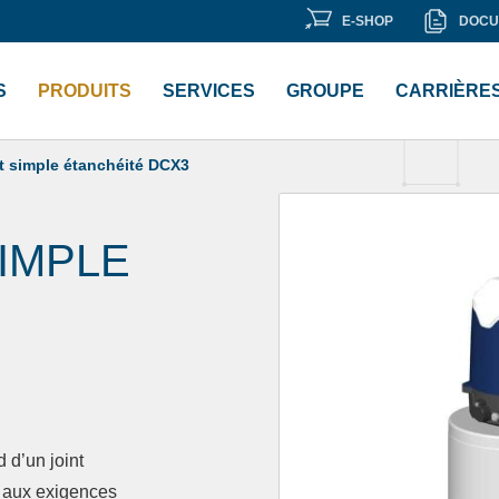
E-
DOCU
E-SHOP
DOCU
 «
Bibliothèque de documents
« .
SHOP
S
PRODUITS
SERVICES
GROUPE
CARRIÈRE
t simple étanchéité DCX3
IMPLE
 d’un joint
t aux exigences