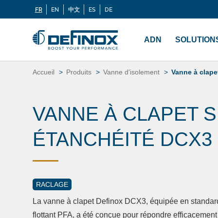
FR
EN
中文
ES
DE
Langues
Si vous recherchez une documentation, cliquez sur
Menu
principal
ADN
SOLUTION
Aller
au
Accueil
Produits
Vanne d'isolement
Vanne à clape
contenu
VANNE À CLAPET S
ÉTANCHÉITÉ DCX3
RACLAGE
La vanne à clapet Definox DCX3, équipée en standard
flottant PFA, a été conçue pour répondre efficacemen