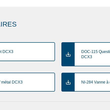
IRES
et DCX3
DOC-115 Questio
DCX3
 / métal DCX3
NI-284 Vanne à 