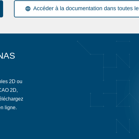
Accéder à la documentation dans toutes l
NAS
oles 2D ou
 CAO 2D,
téléchargez
n ligne.