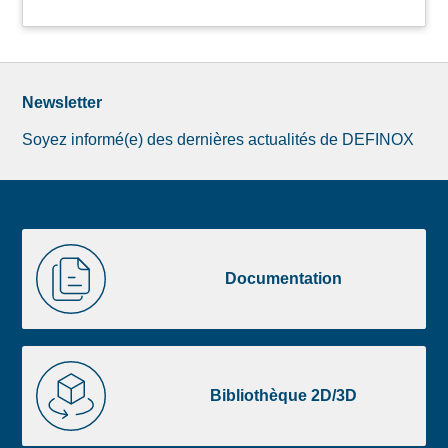
Newsletter
Soyez informé(e) des dernières actualités de DEFINOX
Image
Documentation
de
Documentation
la
liste
footer
Bibliothèque
2D/3D
Bibliothèque 2D/3D