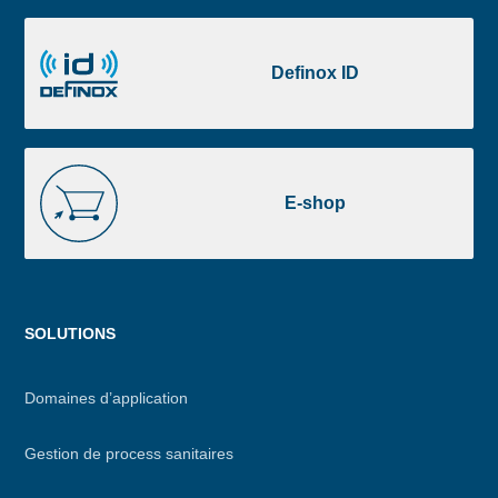
Definox
ID
Definox ID
E-
shop
E-shop
Menu
SOLUTIONS
footer
Domaines d’application
Gestion de process sanitaires