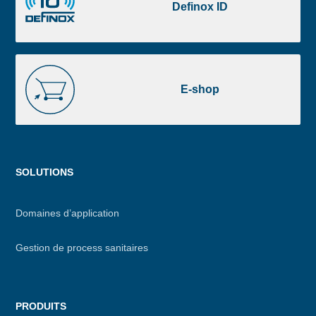
ID
Definox ID
E-
shop
E-shop
Menu
SOLUTIONS
footer
Domaines d’application
Gestion de process sanitaires
PRODUITS