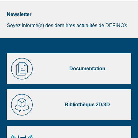
Newsletter
Soyez informé(e) des dernières actualités de DEFINOX
Image
Documentation
de
Documentation
la
liste
footer
Bibliothèque
2D/3D
Bibliothèque 2D/3D
Definox