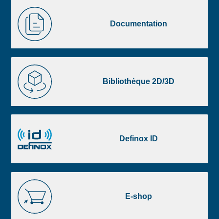
Image
Documentation
de
Documentation
la
liste
footer
Bibliothèque
2D/3D
Bibliothèque 2D/3D
Definox
ID
Definox ID
E-
shop
E-shop