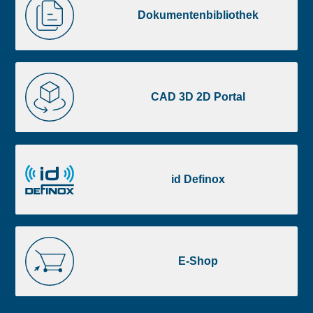
image
Dokumentenbibliothek
footer
CAD
3D
CAD 3D 2D Portal
2D
Portal
id
Definox
id Definox
E-
Shop
E-Shop