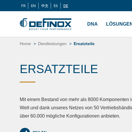
FR
EN
中文
ES
DE
Langues
Wenn Sie nach Dokumentation suchen, besuchen 
Menu
principal
DNA
LÖSUNGE
Zum
Inhalt
Home
Diestleistungen
Ersatzteile
springen
ERSATZTEILE
Mit einem Bestand von mehr als 8000 Komponenten i
Welt und dank unseres Netzes von 50 Vertriebshändl
über 60.000 mögliche Konfigurationen anbieten.