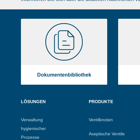
Liste
Dokumentenbibliothek
image
footer
Dokumentenbibliothek
Menu
LÖSUNGEN
PRODUKTE
footer
Verwaltung
Ventilknoten
hygienischer
Aseptische Ventile
Prozesse