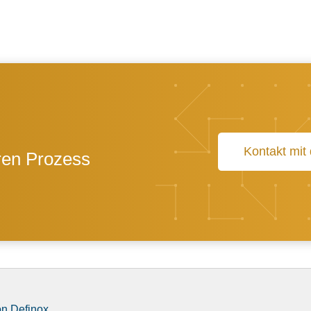
Kontakt mit
hren Prozess
on Definox