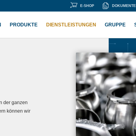
E-
DOKUMENT
E-SHOP
DOKUMENTE
Sie unsere
Dokumentenbibliothek
.
SHOP
N
PRODUKTE
DIENSTLEISTUNGEN
GRUPPE
n der ganzen
ern können wir