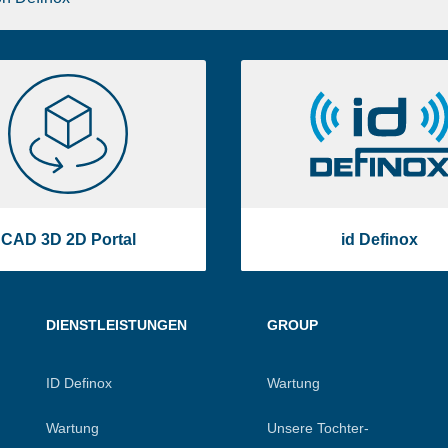
CAD
id
3D
Definox
2D
Portal
CAD 3D 2D Portal
id Definox
DIENSTLEISTUNGEN
GROUP
ID Definox
Wartung
Wartung
Unsere Tochter-