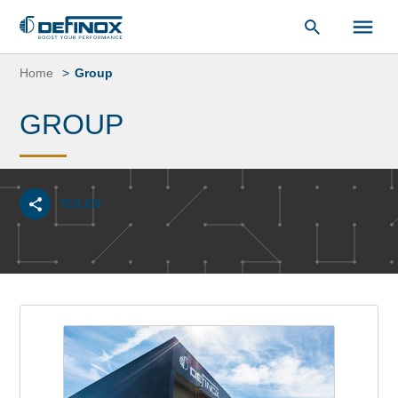
unsere
Dokumentenbibliothek
.
Zum
Inhalt
Home
Group
springen
GROUP
TEILEN