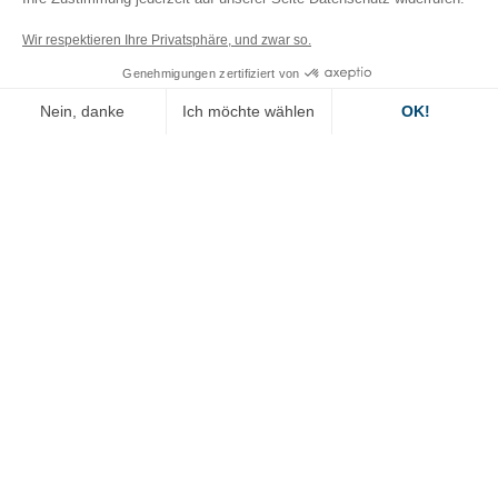
Dokumenten-bibliothek
Wir respektieren Ihre Privatsphäre, und zwar so.
Genehmigungen zertifiziert von
CAS 2D 3D Portal
Nein, danke
Ich möchte wählen
OK!
Unsere Anwendung „ID“ Augmented
Axeptio consent
Einwilligungsmanagementplattform: Passen Sie Ihre Optionen 
Reality
Unsere Plattform ermöglicht es Ihnen, Ihre Datenschutzeinstell
Secondary
Rechtliche informationen
menu
Datenschutzbestimmungen
Nutzungsbestimmungen
Seitenverzeichnis
DEFINOX anrufen