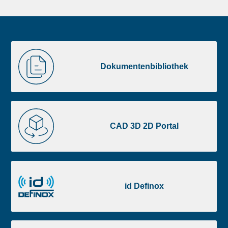
Liste
Dokumentenbibliothek
image
Dokumentenbibliothek
footer
CAD
3D
CAD 3D 2D Portal
2D
Portal
id
Definox
id Definox
E-