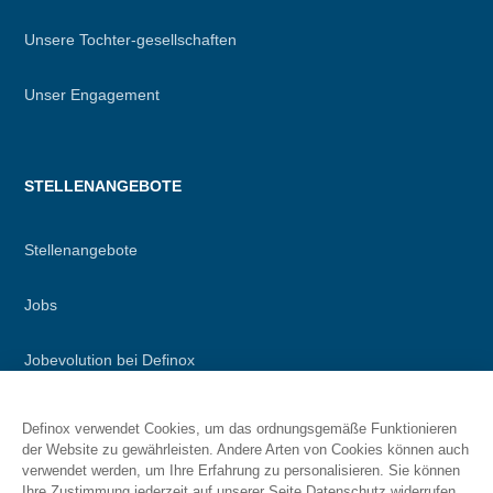
Unsere Tochter-gesellschaften
Unser Engagement
STELLENANGEBOTE
Stellenangebote
Jobs
Jobevolution bei Definox
Definox verwendet Cookies, um das ordnungsgemäße Funktionieren
der Website zu gewährleisten. Andere Arten von Cookies können auch
RESSOURCEN
verwendet werden, um Ihre Erfahrung zu personalisieren. Sie können
Ihre Zustimmung jederzeit auf unserer Seite Datenschutz widerrufen.