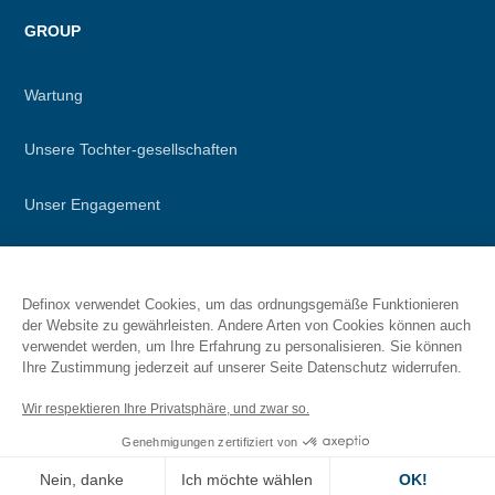
GROUP
Wartung
Unsere Tochter-gesellschaften
Unser Engagement
STELLENANGEBOTE
Definox verwendet Cookies, um das ordnungsgemäße Funktionieren
der Website zu gewährleisten. Andere Arten von Cookies können auch
verwendet werden, um Ihre Erfahrung zu personalisieren. Sie können
Stellenangebote
Ihre Zustimmung jederzeit auf unserer Seite Datenschutz widerrufen.
Wir respektieren Ihre Privatsphäre, und zwar so.
Jobs
Genehmigungen zertifiziert von
Jobevolution bei Definox
Nein, danke
Ich möchte wählen
OK!