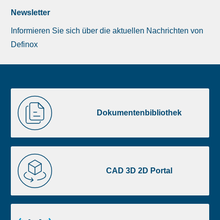
Newsletter
Informieren Sie sich über die aktuellen Nachrichten von
Definox
Liste
Dokumentenbibliothek
image
Dokumentenbibliothek
footer
CAD
3D
CAD 3D 2D Portal
2D
Portal
id