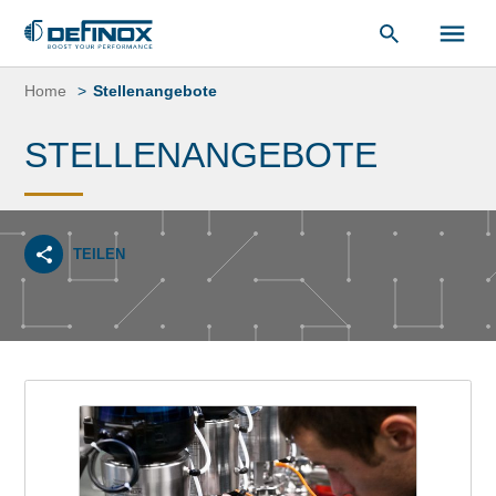
unsere
Dokumentenbibliothek
.
Zum
Inhalt
Home
Stellenangebote
springen
STELLENANGEBOTE
TEILEN