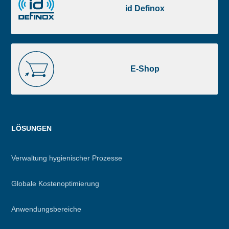
Definox
id Definox
E-
Shop
E-Shop
Menu
LÖSUNGEN
footer
Verwaltung hygienischer Prozesse
Globale Kostenoptimierung
Anwendungsbereiche