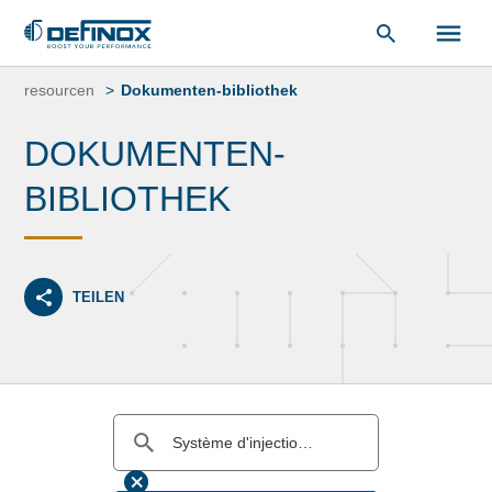
unsere
Dokumentenbibliothek
.
Zum
Inhalt
resourcen
Dokumenten-bibliothek
springen
DOKUMENTEN-
BIBLIOTHEK
TEILEN