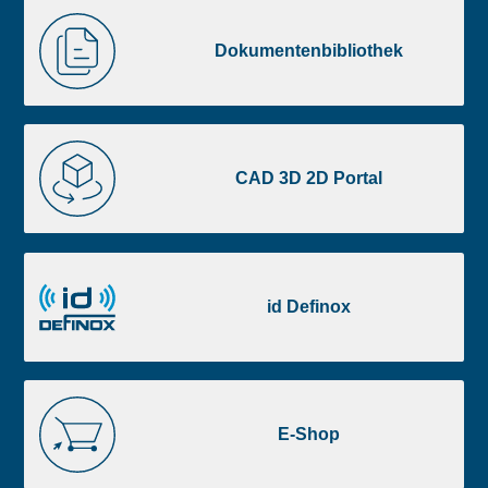
Liste
Dokumentenbibliothek
image
Dokumentenbibliothek
footer
CAD
3D
CAD 3D 2D Portal
2D
Portal
id
Definox
id Definox
E-
Shop
E-Shop