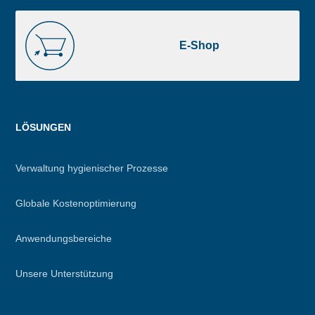
E-
Shop
E-Shop
Menu
LÖSUNGEN
footer
Verwaltung hygienischer Prozesse
Globale Kostenoptimierung
Anwendungsbereiche
Unsere Unterstützung