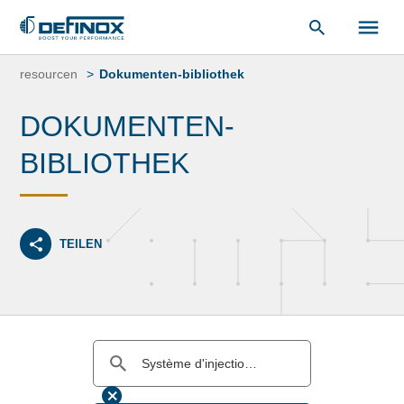
unsere
Dokumentenbibliothek
.
Zum
Inhalt
resourcen
Dokumenten-bibliothek
springen
DOKUMENTEN-
BIBLIOTHEK
TEILEN