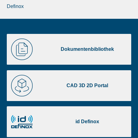
Definox
Liste
Dokumentenbibliothek
image
Dokumentenbibliothek
footer
CAD
3D
CAD 3D 2D Portal
2D
Portal
id
Definox
id Definox