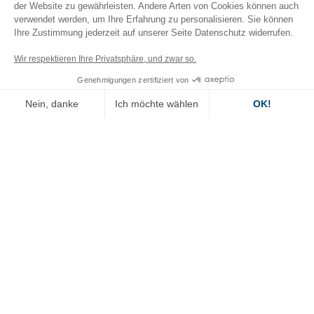
der Website zu gewährleisten. Andere Arten von Cookies können auch
verwendet werden, um Ihre Erfahrung zu personalisieren. Sie können
Ihre Zustimmung jederzeit auf unserer Seite Datenschutz widerrufen.
Dokumenten-bibliothek
Wir respektieren Ihre Privatsphäre, und zwar so.
CAS 2D 3D Portal
Genehmigungen zertifiziert von
Nein, danke
Ich möchte wählen
OK!
Unsere Anwendung „ID“ Augmented
Reality
Axeptio consent
Einwilligungsmanagementplattform: Passen Sie Ihre Optionen 
Unsere Plattform ermöglicht es Ihnen, Ihre Datenschutzeinstell
Secondary
Rechtliche informationen
menu
Datenschutzbestimmungen
Nutzungsbestimmungen
Seitenverzeichnis