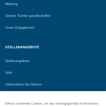
Wartung
Unsere Tochter-gesellschaften
Unser Engagement
STELLENANGEBOTE
Stellenangebote
Jobs
Jobevolution bei Definox
Definox verwendet Cookies, um das ordnungsgemäße Funktionieren
RESSOURCEN