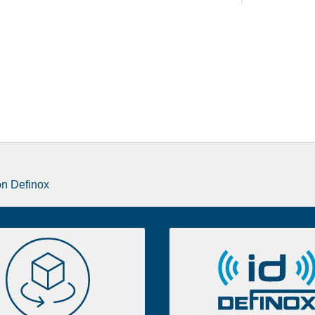
on Definox
CAD
id
3D
Definox
2D
Portal