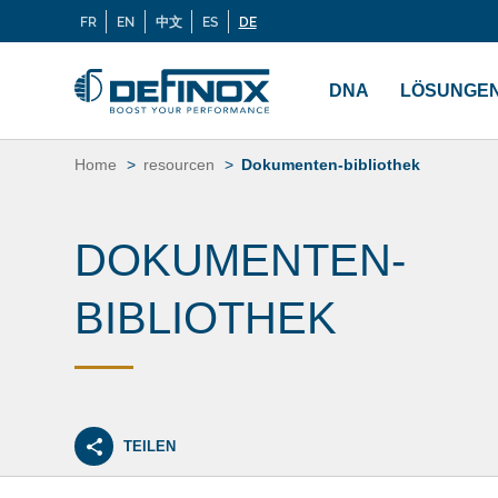
FR
EN
中文
ES
DE
Langues
Wenn Sie nach Dokumentation suchen, besuchen 
Menu
principal
DNA
LÖSUNGE
Zum
Inhalt
Home
resourcen
Dokumenten-bibliothek
springen
DOKUMENTEN-
BIBLIOTHEK
TEILEN