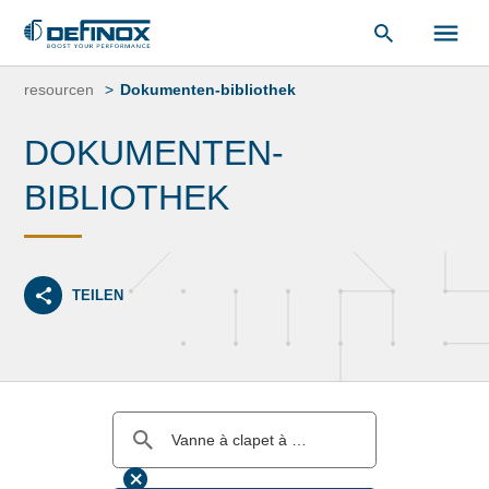
unsere
Dokumentenbibliothek
.
Zum
Inhalt
resourcen
Dokumenten-bibliothek
springen
DOKUMENTEN-
BIBLIOTHEK
TEILEN