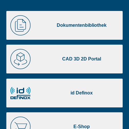
Liste
Dokumentenbibliothek
image
Dokumentenbibliothek
footer
CAD
3D
CAD 3D 2D Portal
2D
Portal
id
Definox
id Definox
E-
Shop
E-Shop