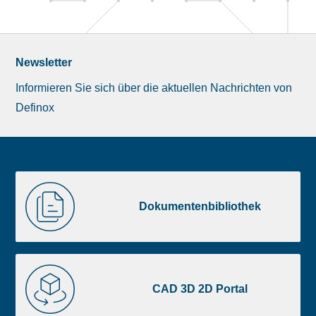
Newsletter
Informieren Sie sich über die aktuellen Nachrichten von
Definox
Liste
Dokumentenbibliothek
image
Dokumentenbibliothek
footer
CAD
3D
CAD 3D 2D Portal
2D