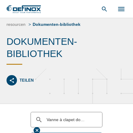
unsere
Dokumentenbibliothek
.
Zum
Inhalt
resourcen
Dokumenten-bibliothek
springen
DOKUMENTEN-
BIBLIOTHEK
TEILEN