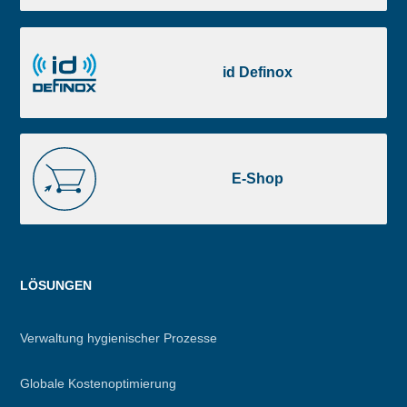
Portal
id
Definox
id Definox
E-
Shop
E-Shop
Menu
LÖSUNGEN
footer
Verwaltung hygienischer Prozesse
Globale Kostenoptimierung