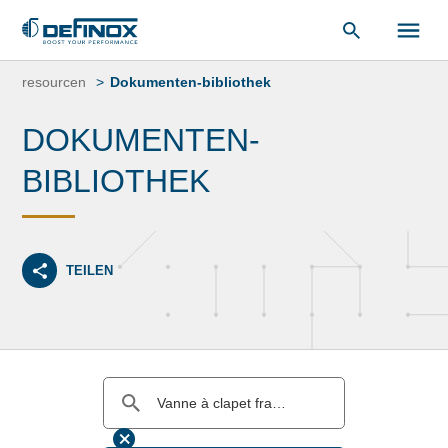
unsere
Dokumentenbibliothek
.
Zum
Inhalt
resourcen
Dokumenten-bibliothek
springen
DOKUMENTEN-
BIBLIOTHEK
TEILEN