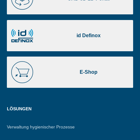
2D
Portal
id
Definox
id Definox
E-
Shop
E-Shop
Menu
LÖSUNGEN
footer
Verwaltung hygienischer Prozesse