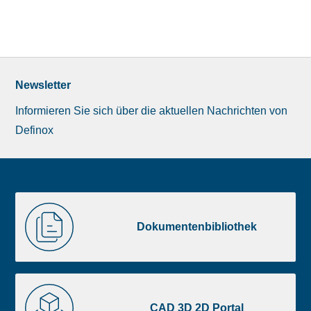
Newsletter
Informieren Sie sich über die aktuellen Nachrichten von
Definox
Liste
Dokumentenbibliothek
image
Dokumentenbibliothek
footer
CAD
3D
CAD 3D 2D Portal