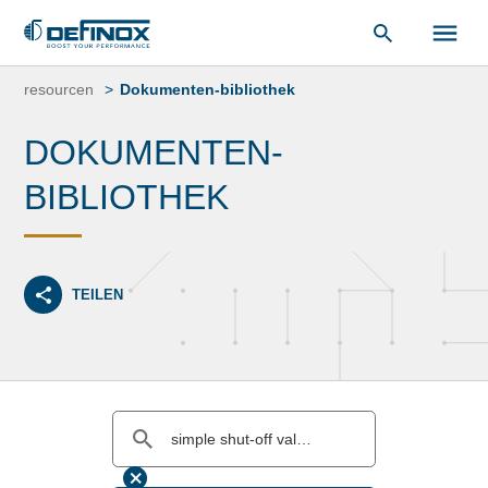
unsere
Dokumentenbibliothek
.
Zum
Inhalt
resourcen
Dokumenten-bibliothek
springen
DOKUMENTEN-
BIBLIOTHEK
TEILEN