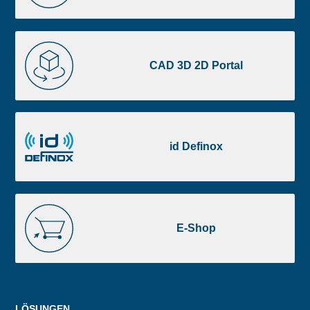
CAD
3D
CAD 3D 2D Portal
2D
Portal
id
Definox
id Definox
E-
Shop
E-Shop
Menu
LÖSUNGEN