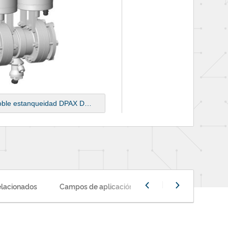
Válvula mariposa de doble estanqueidad DPAX DE EBC y Sorio
elacionados
Campos de aplicación
Servicios