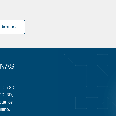
 idiomas
ENAS
 2D o 3D,
2D, 3D,
gue los
nline.