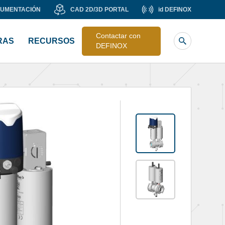
CAD
id
CUMENTACIÓN
CAD 2D/3D PORTAL
id DEFINOX
Liste
2D/3D
DEFINOX
image
Contactar con
ÓN
PORTAL
RAS
RECURSOS
sub
DEFINOX
header