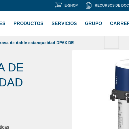
E-
RECURSOS
E-SHOP
RECURSOS DE DO
SHOP
DE
DOCUMENTACI
ES
PRODUCTOS
SERVICIOS
GRUPO
CARRE
iposa de doble estanqueidad DPAX DE
A DE
IDAD
ticas