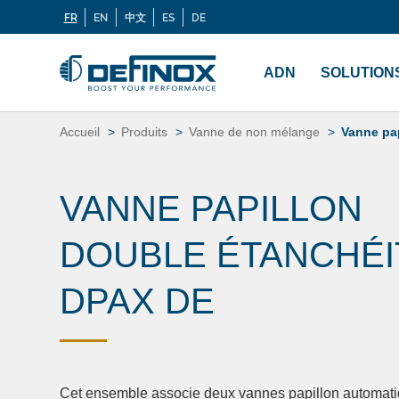
FR
EN
中文
ES
DE
Langues
Si vous recherchez une documentation, cliquez sur
Menu
principal
ADN
SOLUTION
Aller
au
Accueil
Produits
Vanne de non mélange
Vanne pa
contenu
VANNE PAPILLON
DOUBLE ÉTANCHÉI
DPAX DE
Cet ensemble associe deux vannes papillon automati