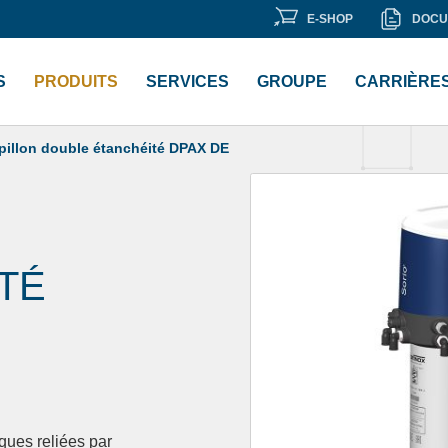
E-
DOCU
E-SHOP
DOCU
 «
Bibliothèque de documents
« .
SHOP
S
PRODUITS
SERVICES
GROUPE
CARRIÈRE
pillon double étanchéité DPAX DE
TÉ
ques reliées par