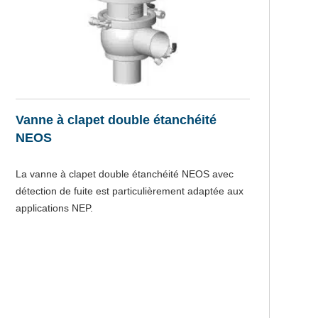
Vanne à clapet double étanchéité
V
NEOS
D
La vanne à clapet double étanchéité NEOS avec
La
détection de fuite est particulièrement adaptée aux
pe
applications NEP.
de
l’
ch