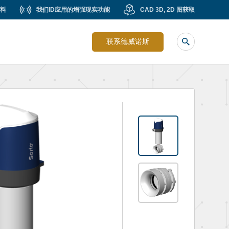
我
CAD
料
我们ID应用的增强现实功能
CAD 3D, 2D 图获取
Liste
们
3D,
image
ID
2D
联系德威诺斯
sub
应
图
header
用
获
的
取
增
强
现
实
功
能