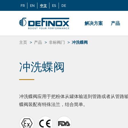
搜
FR
EN
中文
ES
DE
Langues
索：
Menu
principal
解决方案
产品
跳
转
主页
产品
非标阀门
冲洗蝶阀
到
内
容
冲洗蝶阀
冲洗蝶阀应用于把粉体从罐体输送到管路或者从管路
蝶阀装配有特殊法兰，结合简单。