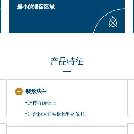
最小的滞留区域
产品特征
锲形法兰
焊接在罐体上
适合粉体和粘稠物料的输送