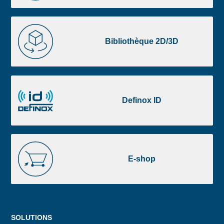
liste
footer
Bibliothèque
2D/3D
Bibliothèque 2D/3D
Definox
ID
Definox ID
E-
shop
E-shop
Menu
SOLUTIONS