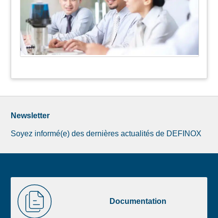
Newsletter
Soyez informé(e) des dernières actualités de DEFINOX
Image
Documentation
de
Documentation
la