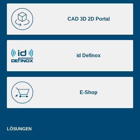
CAD
3D
CAD 3D 2D Portal
2D
Portal
id
Definox
id Definox
E-
Shop
E-Shop
Menu
LÖSUNGEN
footer