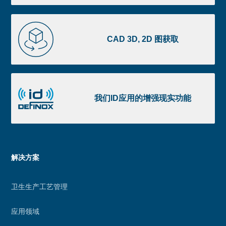
CAD
3D,
CAD 3D, 2D 图获取
2D
图
获
我
取
们
我们ID应用的增强现实功能
ID
应
用
的
Menu
解决方案
增
footer
强
卫生生产工艺管理
现
实
应用领域
功