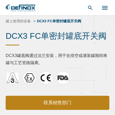
索：
跳
转
罐上使用的设备
DCX3 FC单密封罐底开关阀
到
内
DCX3 FC单密封罐底开关阀
容
DCX3罐底阀通过法兰安装，用于在排空或灌装罐期间将
罐与工艺管路隔离。
联系销售部门