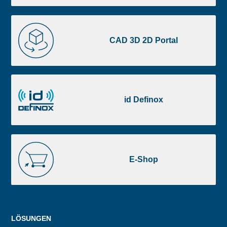
CAD
3D
CAD 3D 2D Portal
2D
Portal
id
Definox
id Definox
E-
Shop
E-Shop
Menu
LÖSUNGEN